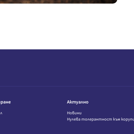
иране
Актуално
л
Новини
Нулева толерантност към коруп