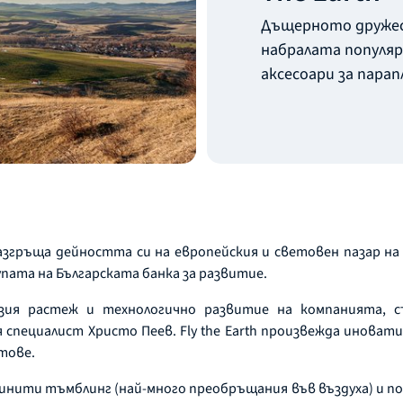
Дъщерното дружес
набралата популяр
аксесоари за пара
азгръща дейността си на европейския и световен пазар на 
пата на Българската банка за развитие.
зия растеж и технологично развитие на компанията, с
 специалист Христо Пеев. Fly the Earth произвежда иноват
тове.
инити тъмблинг (най-много преобръщания във въздуха) и п