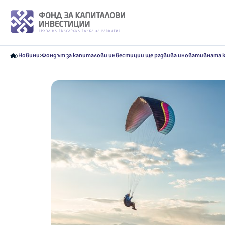
Новини
Фондът за капиталови инвестиции ще развива иновативната ком