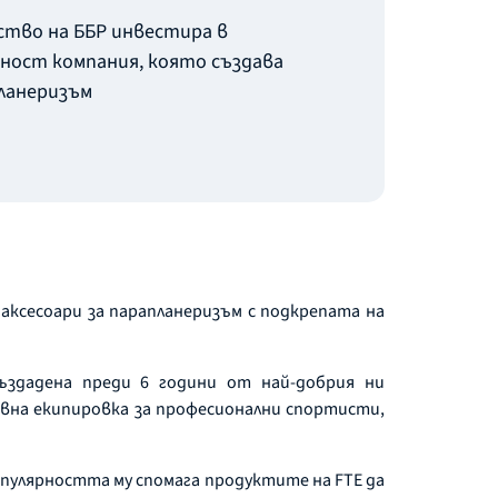
тво на ББР инвестира в
ност компания, която създава
планеризъм
аксесоари за парапланеризъм с подкрепата на
ъздадена преди 6 години от най-добрия ни
ивна екипировка за професионални спортисти,
опулярността му спомага продуктите на FTE да