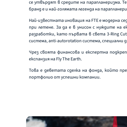
се утвърдят в средите на парапланеризма. Т
бранд е и най-голямата легенда на парапланери
Най-известната иновация на FTE е модерна сед
при летене. За да е в унисон с нуждите на
разработки, като първата в света 3-Ring Cut
система, аnti-autorotation система, специални д
Чрез своята финансова и експертна подкре
експанзия на Fly The Earth.
Това е деветата сделка на фонда, който пр
портфолио от успешни компании.