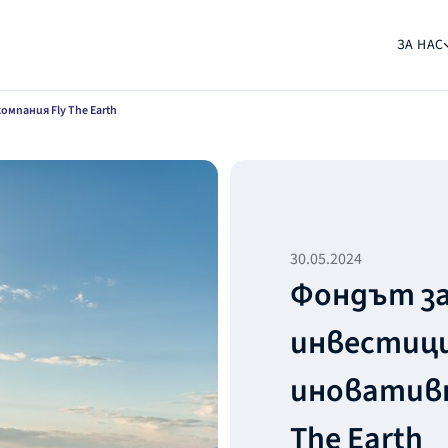
ЗА НАС
пания Fly The Earth
30.05.2024
Фондът з
инвестици
иновативн
The Earth