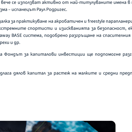
е вече се използват активно от най-титулуваните имена в
зма – испанецът Раул Родригес.
алка за практикуване на акробатичен и freestyle параплан
 екстремните спортисти и изискванията за безопасност, е
away BASE система, подобрено разгръщане на спасителния 
рехи и др.
па Фондът за капиталови инвестиции ще подпомогне раз
едлага дялов капитал за растеж на малките и средни пред