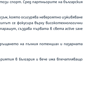
 този спорт. Сред партньорите на българския
еризъм, която осигурява невероятно изживяване
кипът се фокусира върху високотехнологични
парашут, създава първата в света аctive save
гръщането на пълния потенциал и пазарната
приятия в България и вече има впечатляващо