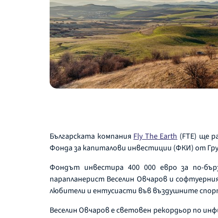
Българската компания
Fly The Earth
(FTE) ще р
Фонда за капиталови инвестиции (ФКИ) от Гру
Фондът инвестира 400 000 евро за по-бър
парапланерист Веселин Овчаров и софтуерния
любители и ентусиасти във въздушните спор
Веселин Овчаров е световен рекордьор по инф